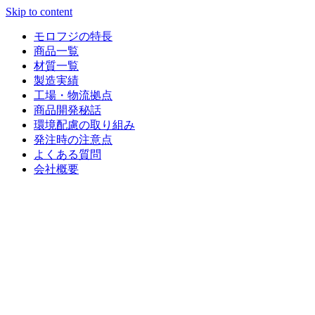
Skip to content
モロフジの特長
商品一覧
材質一覧
製造実績
工場・物流拠点
商品開発秘話
環境配慮の取り組み
発注時の注意点
よくある質問
会社概要