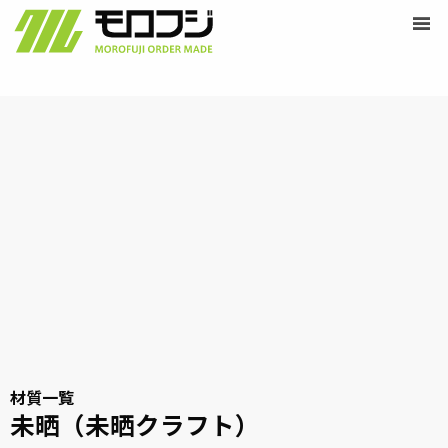
営業時間 /
9:00-18:00
Skip
ペ
menu
定休日 /
土・日・祝日
ー
to
モ
ジ
content
ロ
フ
ジ
オ
ー
ダ
ー
メ
イ
ド
材質一覧
未晒（未晒クラフト）