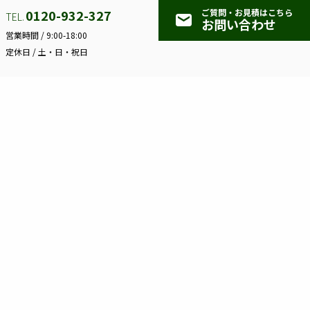
社
0120-932-327
0120-932-327
ご質問・お見積はこちら
mail
TEL.
Instagram
モ
TEL.
お問い合わせ
ア
ロ
営業時間 /
9:00-18:00
カ
営業時間 /
9:00-18:00
定休日 /
土・日・祝日
フ
定休日 /
土・日・祝日
ウ
ン
ジ
ト
株式会社モロフジ
ペ
ー
〒
818-0052
福岡県筑紫野市武蔵3丁目2-18
ジ
プライバシーポリシー
keyboard_arrow_right
サイトマップ
keyboard_arrow_right