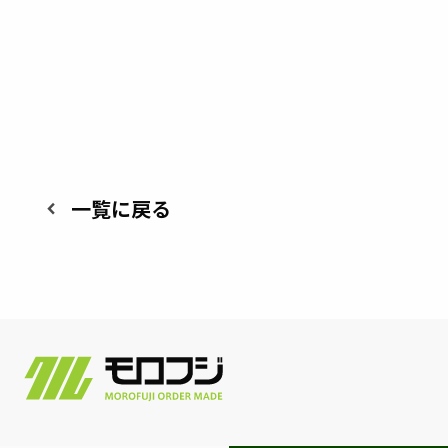
一覧に戻る
keyboard_arrow_left
株
式
会