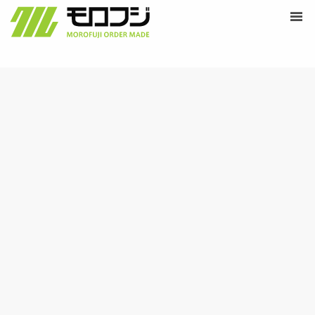
営業時間 /
9:00-18:00
Skip
ペ
menu
定休日 /
土・日・祝日
ー
to
モ
ジ
content
ロ
フ
ジ
オ
ー
ダ
ー
メ
イ
ド