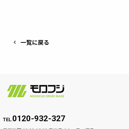
一覧に戻る
keyboard_arrow_left
株
式
会
社
0120-932-327
Instagram
モ
TEL.
ア
ロ
カ