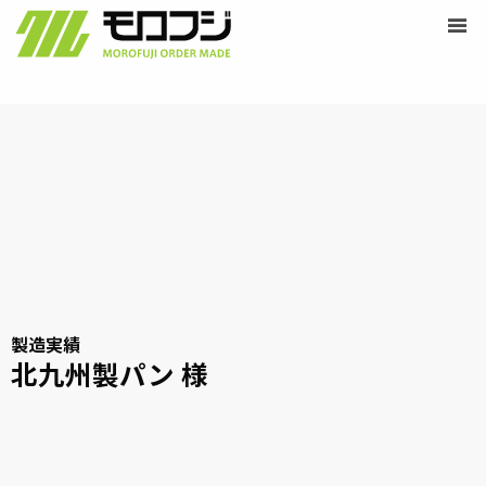
営業時間 /
9:00-18:00
Skip
ペ
menu
定休日 /
土・日・祝日
ー
to
モ
ジ
content
ロ
フ
ジ
オ
ー
ダ
ー
メ
イ
ド
製造実績
北九州製パン 様