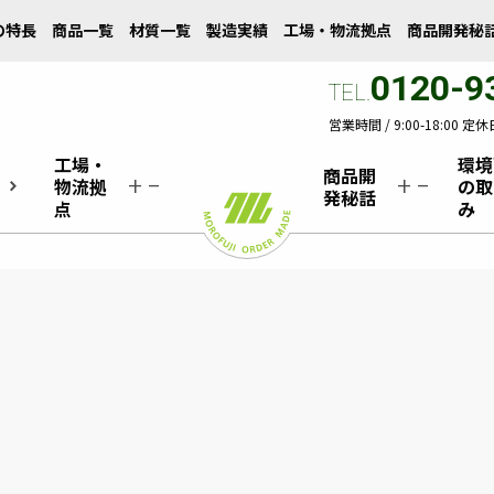
の特長
商品一覧
材質一覧
製造実績
工場・物流拠点
商品開発秘
0120-9
TEL.
営業時間 /
9:00-18:00
定休日
工場・
環境
商品開
物流拠
の取
keyboard_arrow_right
add_2
remove
add_2
remove
発秘話
点
み