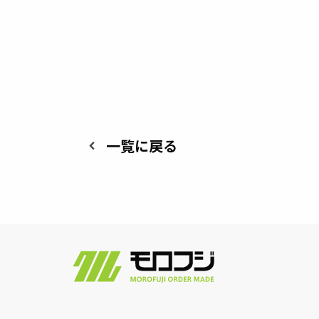
一覧に戻る
keyboard_arrow_left
株
式
会