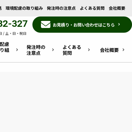
I
話
環境配慮の取り組み
発注時の注意点
よくある質問
会社概要
32-327
お見積り・お問い合わせはこちら
keyboard_arrow_right
 /
土・日・祝日
配慮
発注時の
よくある
り組
会社概要
keyboard_arrow_right
keyboard_arrow_right
keyboard_arrow_right
keyboard_arrow_right
注意点
質問