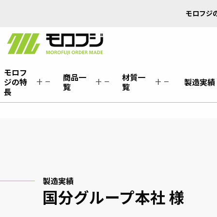
Skip
モロフジ
to
content
モ
ロ
モロフ
フ
商品一
材質一
ジの特
製造実績
add_2
remove
add_2
remove
add_2
remove
ジ
覧
覧
長
オ
ー
ダ
ー
メ
イ
ド
製造実績
国分グループ本社 様