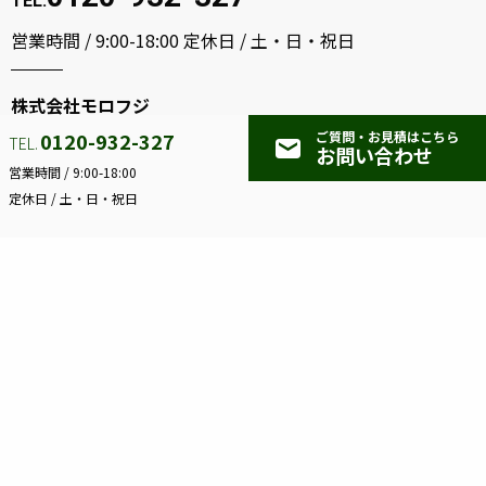
モ
TEL.
ア
ロ
カ
営業時間 /
9:00-18:00
定休日 /
土・日・祝日
フ
ウ
ン
ジ
ト
株式会社モロフジ
ペ
ー
0120-932-327
ご質問・お見積はこちら
〒
818-0052
福岡県筑紫野市武蔵3丁目2-18
mail
TEL.
ジ
お問い合わせ
営業時間 /
9:00-18:00
定休日 /
土・日・祝日
プライバシーポリシー
keyboard_arrow_right
サイトマップ
keyboard_arrow_right
Copyright © 2025 Morofuji Corporation