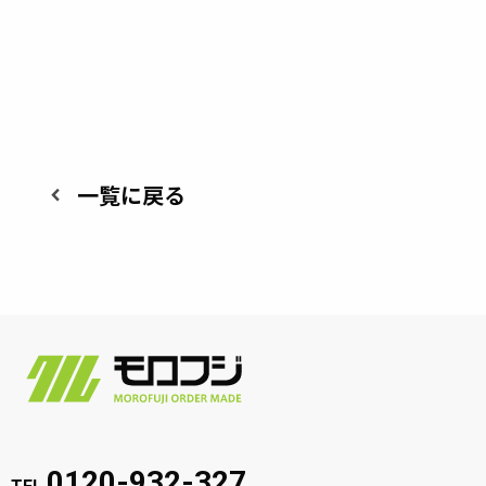
一覧に戻る
keyboard_arrow_left
株
式
会
社
0120-932-327
Instagram