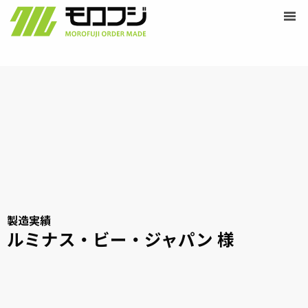
営業時間 /
9:00-18:00
Skip
ペ
menu
定休日 /
土・日・祝日
ー
to
モ
ジ
content
ロ
フ
ジ
オ
ー
ダ
ー
メ
イ
ド
製造実績
ルミナス・ビー・ジャパン 様